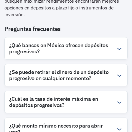
busquen maximizar rendimientos encontrarán mejores
opciones en depósitos a plazo fijo o instrumentos de
inversión.
Preguntas frecuentes
¿Qué bancos en México ofrecen depósitos
progresivos?
¿Se puede retirar el dinero de un depósito
progresivo en cualquier momento?
¿Cuál es la tasa de interés máxima en
depósitos progresivos?
¿Qué monto mínimo necesito para abrir
uno?