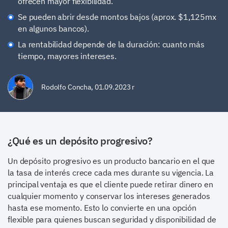
ofrecen mayor flexibilidad.
Se pueden abrir desde montos bajos (aprox. $1,125mx
en algunos bancos).
La rentabilidad depende de la duración: cuanto más
tiempo, mayores intereses.
Rodolfo Concha
,
01.09.2023 r
¿Qué es un depósito progresivo?
Un depósito progresivo es un producto bancario en el que
la tasa de interés crece cada mes durante su vigencia. La
principal ventaja es que el cliente puede retirar dinero en
cualquier momento y conservar los intereses generados
hasta ese momento. Esto lo convierte en una opción
flexible para quienes buscan seguridad y disponibilidad de