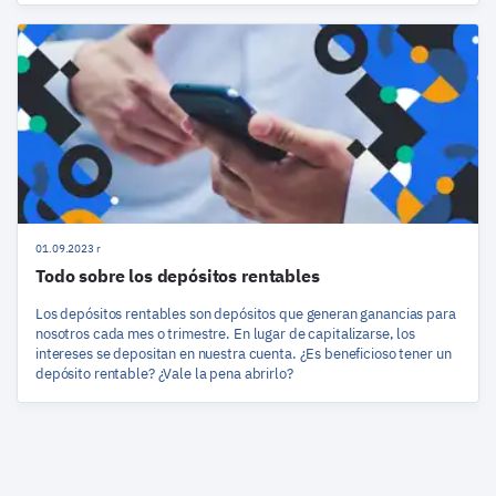
01.09.2023 r
Todo sobre los depósitos rentables
Los depósitos rentables son depósitos que generan ganancias para
nosotros cada mes o trimestre. En lugar de capitalizarse, los
intereses se depositan en nuestra cuenta. ¿Es beneficioso tener un
depósito rentable? ¿Vale la pena abrirlo?