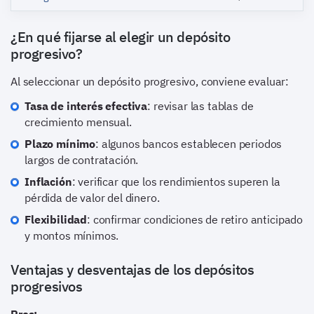
¿En qué fijarse al elegir un depósito
progresivo?
Al seleccionar un depósito progresivo, conviene evaluar:
Tasa de interés efectiva
: revisar las tablas de
crecimiento mensual.
Plazo mínimo
: algunos bancos establecen periodos
largos de contratación.
Inflación
: verificar que los rendimientos superen la
pérdida de valor del dinero.
Flexibilidad
: confirmar condiciones de retiro anticipado
y montos mínimos.
Ventajas y desventajas de los depósitos
progresivos