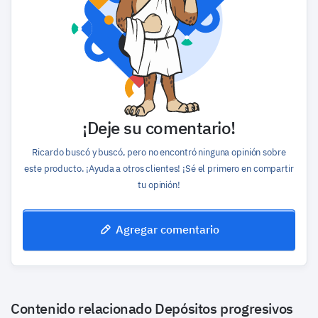
¡Deje su comentario!
Ricardo buscó y buscó, pero no encontró ninguna opinión sobre
este producto. ¡Ayuda a otros clientes! ¡Sé el primero en compartir
tu opinión!
Agregar comentario
Contenido relacionado
Depósitos progresivos