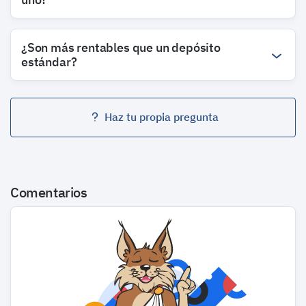
¿Son más rentables que un depósito
estándar?
Haz tu propia pregunta
Comentarios