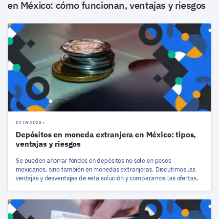
en México: cómo funcionan, ventajas y riesgos
01.09.2023 r
Depósitos en moneda extranjera en México: tipos,
ventajas y riesgos
Se pueden ahorrar fondos en depósitos no solo en pesos
mexicanos, sino también en monedas extranjeras. Discutimos las
ventajas y desventajas de esta solución y comparamos las ofertas.