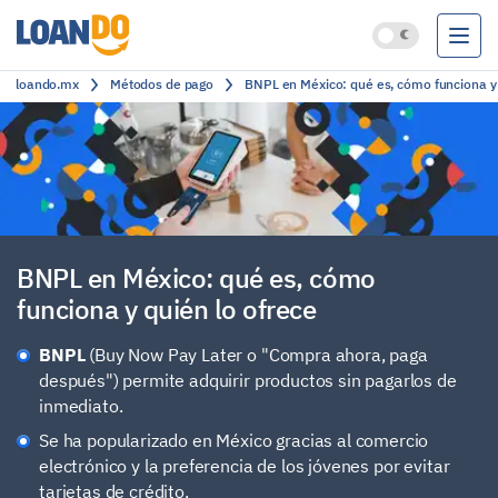
loando.mx
Métodos de pago
BNPL en México: qué es, cómo funciona y 
Préstamos
Créditos
Cuentas bancarias
Clasificación
BNPL en México: qué es, cómo
funciona y quién lo ofrece
BNPL
(Buy Now Pay Later o "Compra ahora, paga
después") permite adquirir productos sin pagarlos de
inmediato.
Se ha popularizado en México gracias al comercio
electrónico y la preferencia de los jóvenes por evitar
tarjetas de crédito.