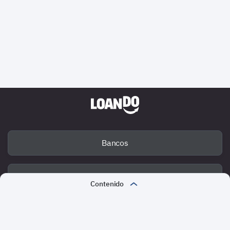
Bancos
Deuda
Contenido
¿Qué es el BNPL - Buy Now Pay Later?
Fraude
¿Por qué ha crecido el BNPL en México?