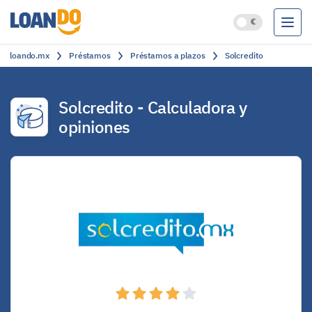
loando.mx
Préstamos
Préstamos a plazos
Solcredito
Préstamos
Créditos
Solcredito
- Calculadora y
opiniones
Cuentas bancarias
Clasificación