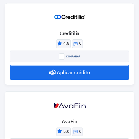
Creditilia
4.8
0
COMPARAR
Aplicar crédito
AvaFin
5.0
0