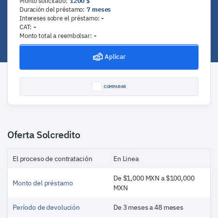
Monto solicitado
:
1200
$
Duración del préstamo
:
7
meses
Intereses sobre el préstamo
:
-
CAT
:
-
Monto total a reembolsar
:
-
Aplicar
COMPARAR
Oferta Solcredito
El proceso de contratación
En Linea
De $1,000 MXN a $100,000
Monto del préstamo
MXN
Período de devolución
De 3 meses a 48 meses