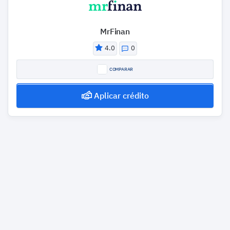
MrFinan
4.0
0
COMPARAR
Aplicar crédito