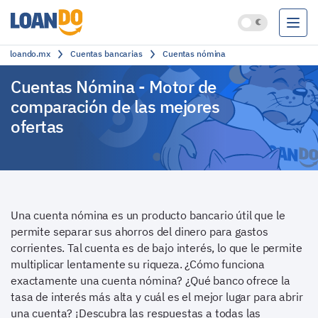
loando.mx
Cuentas bancarias
Cuentas nómina
Préstamos
Cuentas Nómina
- Motor de
Créditos
comparación de las mejores
ofertas
Cuentas bancarias
Clasificación
Una cuenta nómina es un producto bancario útil que le
permite separar sus ahorros del dinero para gastos
corrientes.
Tal cuenta es de bajo interés, lo que le permite
multiplicar lentamente su riqueza.
¿Cómo funciona
exactamente una cuenta nómina?
¿Qué banco ofrece la
tasa de interés más alta y cuál es el mejor lugar para abrir
una cuenta?
¡Descubra las respuestas a todas las