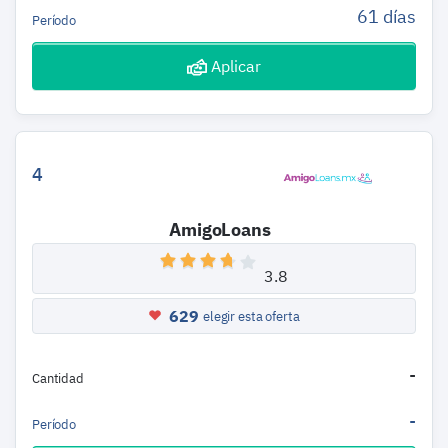
61 días
Período
Aplicar
4
AmigoLoans
3.8
629
elegir esta oferta
-
Cantidad
-
Período