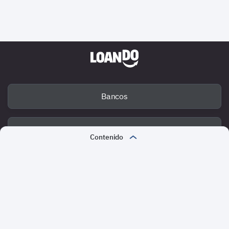
Bancos
Deuda
Contenido
¿Qué son los intermediarios financieros?
Fraude
¿Cuáles son las funciones de los intermediarios financieros?
Tipos de intermediarios financieros
Métodos de pago
Intermediarios financieros bancarios
Loando en las redes sociales