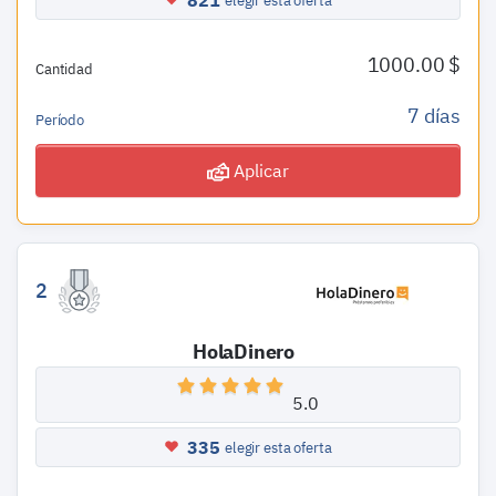
821
elegir esta oferta
1000.00 $
Cantidad
7 días
Período
Aplicar
2
HolaDinero
5.0
335
elegir esta oferta