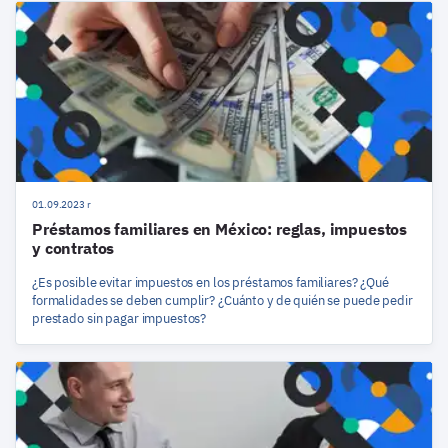
01.09.2023 r
Préstamos familiares en México: reglas, impuestos
y contratos
¿Es posible evitar impuestos en los préstamos familiares? ¿Qué
formalidades se deben cumplir? ¿Cuánto y de quién se puede pedir
prestado sin pagar impuestos?