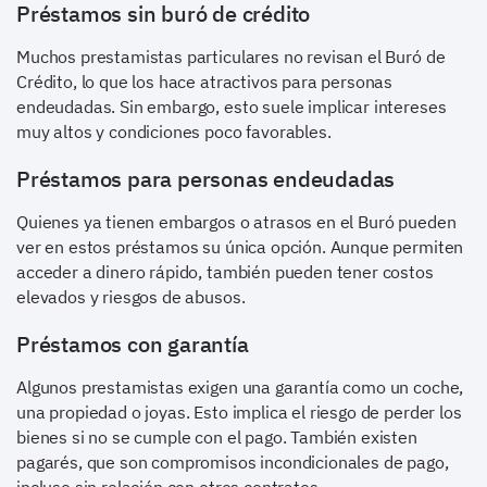
Préstamos sin buró de crédito
Muchos prestamistas particulares no revisan el Buró de
Crédito, lo que los hace atractivos para personas
endeudadas. Sin embargo, esto suele implicar intereses
muy altos y condiciones poco favorables.
Préstamos para personas endeudadas
Quienes ya tienen embargos o atrasos en el Buró pueden
ver en estos préstamos su única opción. Aunque permiten
acceder a dinero rápido, también pueden tener costos
elevados y riesgos de abusos.
Préstamos con garantía
Algunos prestamistas exigen una garantía como un coche,
una propiedad o joyas. Esto implica el riesgo de perder los
bienes si no se cumple con el pago. También existen
pagarés, que son compromisos incondicionales de pago,