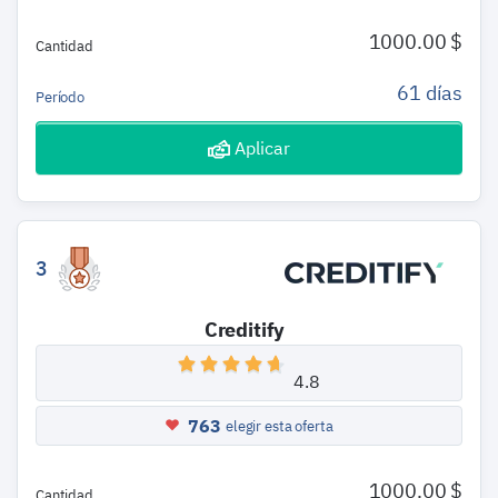
1000.00 $
Cantidad
61 días
Período
Aplicar
3
Creditify
4.8
763
elegir esta oferta
1000.00 $
Cantidad