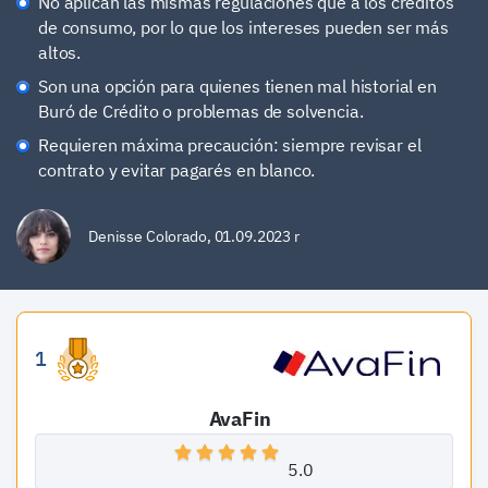
No aplican las mismas regulaciones que a los créditos
de consumo, por lo que los intereses pueden ser más
altos.
Son una opción para quienes tienen mal historial en
Buró de Crédito o problemas de solvencia.
Requieren máxima precaución: siempre revisar el
contrato y evitar pagarés en blanco.
Denisse Colorado
,
01.09.2023 r
1
AvaFin
5.0