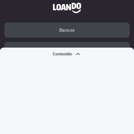
Bancos
Deuda
Contenido
¿Qué son los préstamos particulares?
Fraude
Tipos de préstamos particulares
Préstamos de familiares o amigos
Métodos de pago
Préstamos particulares en línea
Loando en las redes sociales
Préstamos sin buró de crédito
Préstamos para personas endeudadas
Facebook
Twitter
Préstamos con garantía