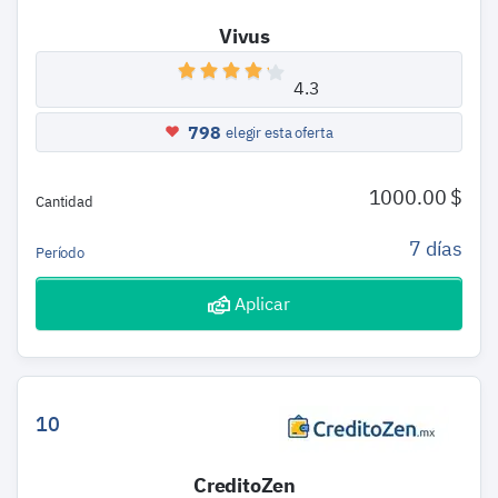
Vivus
4.3
798
elegir esta oferta
1000.00 $
Cantidad
7 días
Período
Aplicar
10
CreditoZen