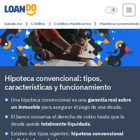
loando.mx
Créditos
Créditos Hipotecarios
Hipoteca convencional: 
Préstamos
Créditos
Cuentas bancarias
Clasificación
Hipoteca convencional: tipos,
características y funcionamiento
Una hipoteca convencional es una
garantía real sobre
un inmueble
para asegurar el pago de una deuda.
El banco conserva el derecho de cobro hasta que la
deuda quede
totalmente liquidada
.
Existen dos tipos vigentes:
hipoteca convencional