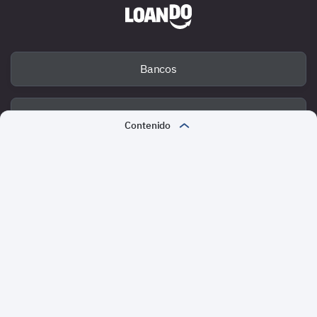
Bancos
Deuda
Contenido
¿Qué es una hipoteca convencional?
Fraude
Tipos de hipotecas convencionales
Hipoteca convencional individual
Métodos de pago
Hipoteca convencional conjunta
Loando en las redes sociales
Hipoteca convencional caucional
Hipoteca forzosa
Facebook
Twitter
Cómo se establece una hipoteca