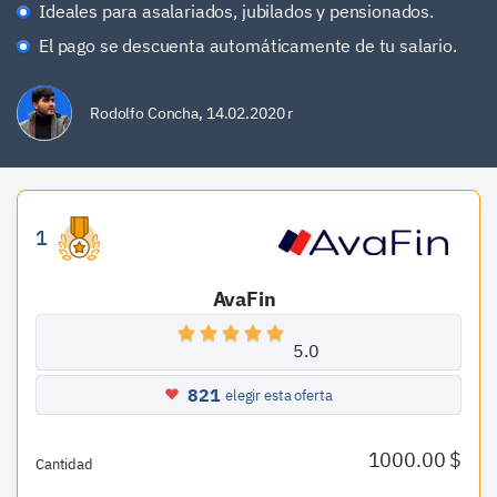
Ideales para asalariados, jubilados y pensionados.
El pago se descuenta automáticamente de tu salario.
Rodolfo Concha
,
14.02.2020 r
1
AvaFin
5.0
821
elegir esta oferta
1000.00 $
Cantidad