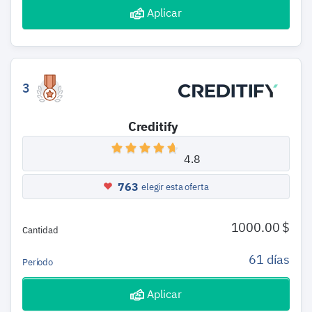
Aplicar
3
Creditify
4.8
763
elegir esta oferta
1000.00 $
Cantidad
61 días
Período
Aplicar