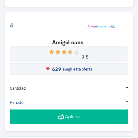
4
AmigoLoans
3.8
629
elegir esta oferta
-
Cantidad
-
Período
Aplicar