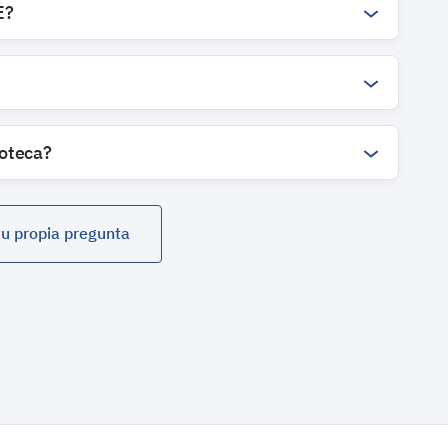
E?
poteca?
tu propia pregunta