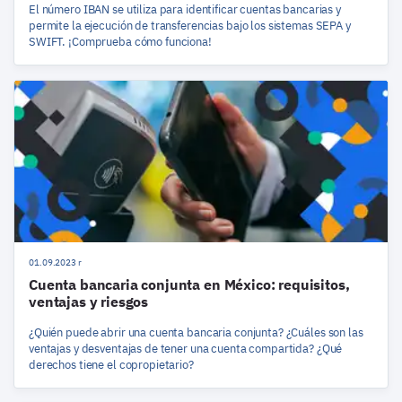
El número IBAN se utiliza para identificar cuentas bancarias y
permite la ejecución de transferencias bajo los sistemas SEPA y
SWIFT. ¡Comprueba cómo funciona!
01.09.2023 r
Cuenta bancaria conjunta en México: requisitos,
ventajas y riesgos
¿Quién puede abrir una cuenta bancaria conjunta? ¿Cuáles son las
ventajas y desventajas de tener una cuenta compartida? ¿Qué
derechos tiene el copropietario?