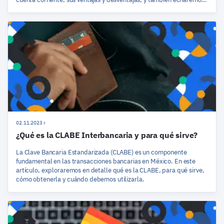
un vistazo a la perspectiva más amplia de la Cuenta Corriente en el
contexto de las finanzas nacionales.
02.11.2023 r
¿Qué es la CLABE Interbancaria y para qué sirve?
La Clave Bancaria Estandarizada (CLABE) es un componente
fundamental en las transacciones bancarias en México. En este
artículo, exploraremos en detalle qué es la CLABE, para qué sirve,
cómo obtenerla y cuándo debemos utilizarla.