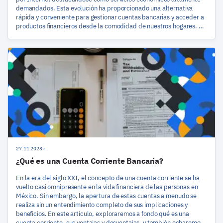
demandados. Esta evolución ha proporcionado una alternativa
rápida y conveniente para gestionar cuentas bancarias y acceder a
productos financieros desde la comodidad de nuestros hogares. A
continuación, exploraremos las ventajas de esta nueva era
financiera, detallando tanto los beneficios de la banca en línea
como las ventajas de los préstamos por Internet.
27.11.2023 r
¿Qué es una Cuenta Corriente Bancaria?
En la era del siglo XXI, el concepto de una cuenta corriente se ha
vuelto casi omnipresente en la vida financiera de las personas en
México. Sin embargo, la apertura de estas cuentas a menudo se
realiza sin un entendimiento completo de sus implicaciones y
beneficios. En este artículo, exploraremos a fondo qué es una
cuenta corriente, sus ventajas y desventajas, y también echaremos