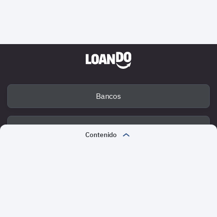
Bancos
Deuda
Contenido
¿Cuándo son responsables ambas partes de las deudas?
Fraude
Régimen patrimonial matrimonial y responsabilidad por las
deudas del cónyuge
Métodos de pago
Comunidad de bienes y deudas
Loando en las redes sociales