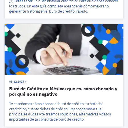
¿Quieres tener un buen historial crediticio? Para ello debes conocer
los trucos. En esta guía completa aprenderás cómo mejorar o
generar tu historial en el buró de crédito, rápido.
03.12.2019 r
Buró de Crédito en México: qué es, cómo checarlo y
por qué no es negativo
Te enseñamos cómo checar el buró de crédito, tu historial
crediticio y cuánto debes de crédito. Respondemos a tus
principales dudas y te traemos soluciones, alternativas y datos
importantes de la consulta de buró de crédito