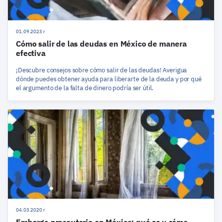
01.09.2023 r
Cómo salir de las deudas en México de manera
efectiva
¡Descubre consejos sobre cómo salir de las deudas! Averigua
dónde puedes obtener ayuda para liberarte de la deuda y por qué
el argumento de la falta de dinero podría ser útil.
04.03.2020 r
Embargo precautorio en México: qué es y cómo