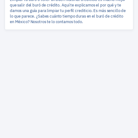
que salir del buró de crédito. Aquí te explicamos el por qué y te
damos una guía para limpiar tu perfil crediticio. Es más sencillo de
lo que parece. ¿Sabes cuánto tiempo duras en el buró de crédito
en México? Nosotros te lo contamos todo.