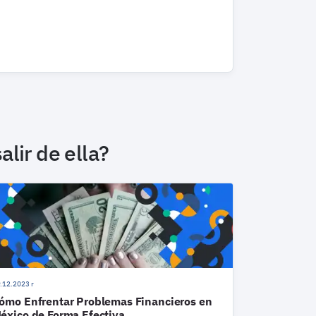
lir de ella?
.12.2023 r
ómo Enfrentar Problemas Financieros en
éxico de Forma Efectiva