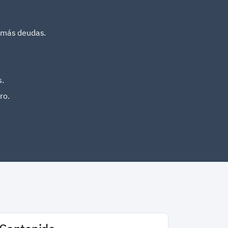
a más deudas.
s.
ro.