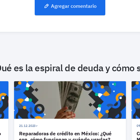
Agregar comentario
ué es la espiral de deuda y cómo sa
21.12.2023 r
09
o
Reparadoras de crédito en México: ¿Qué
C
son, cómo funcionan y cuándo usarlas?
M