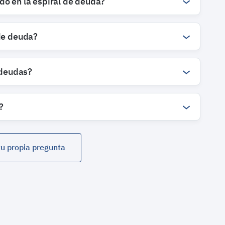
do en la espiral de deuda?
 de deuda?
 deudas?
?
tu propia pregunta