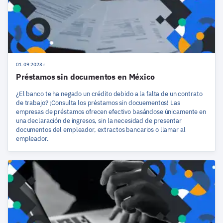
01.09.2023 r
Préstamos sin documentos en México
¿El banco te ha negado un crédito debido a la falta de un contrato
de trabajo? ¡Consulta los préstamos sin docuementos! Las
empresas de préstamos ofrecen efectivo basándose únicamente en
una declaración de ingresos, sin la necesidad de presentar
documentos del empleador, extractos bancarios o llamar al
empleador.