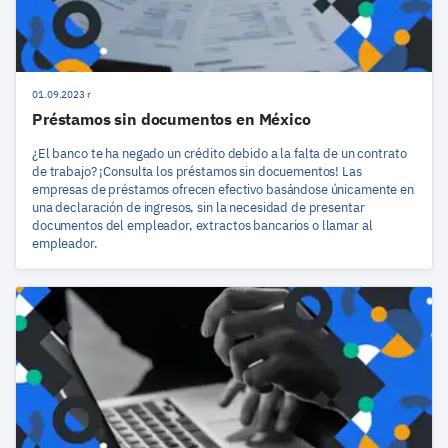
01.09.2023 r
Préstamos sin documentos en México
¿El banco te ha negado un crédito debido a la falta de un contrato
de trabajo? ¡Consulta los préstamos sin docuementos! Las
empresas de préstamos ofrecen efectivo basándose únicamente en
una declaración de ingresos, sin la necesidad de presentar
documentos del empleador, extractos bancarios o llamar al
empleador.