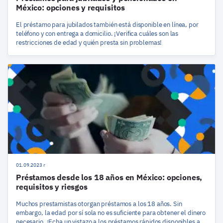
México: opciones y requisitos
El préstamo para jubilados también está disponible en línea, por
teléfono y con entrega a domicilio. ¡Verifica cuáles son las
restricciones de edad y quién presta sin problemas!
01.09.2023 r
Préstamos desde los 18 años en México: opciones,
requisitos y riesgos
Muchos prestamistas otorgan préstamos a los 18 años. Sin
embargo, la edad por sí sola no es suficiente para obtener el dinero
necesario. ¡Echa un vistazo a los préstamos rápidos disponibles a