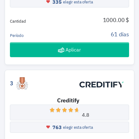
335
elegir esta oferta
1000.00 $
Cantidad
61 días
Período
Aplicar
3
Creditify
4.8
763
elegir esta oferta