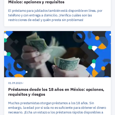
México: opciones y requisitos
El préstamo para jubilados también está disponible en línea, por
teléfono y con entrega a domicilio. ¡Verifica cuáles son las
restricciones de edad y quién presta sin problemas!
01.09.2023 r
Préstamos desde los 18 años en México: opciones,
requisitos y riesgos
Muchos prestamistas otorgan préstamos a los 18 años. Sin
embargo, la edad por sí sola no es suficiente para obtener el dinero
necesario. ¡Echa un vistazo a los préstamos rápidos disponibles a