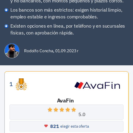
y no bancarios, con montos pequeños y plazos cortos.
Los bancos son más estrictos: exigen historial limpio,
empleo estable e ingresos comprobables.
Existen opciones en línea, por teléfono y en sucursales
físicas, con aprobación rápida.
Rodolfo Concha
,
01.09.2023 r
1
AvaFin
5.0
821
elegir esta oferta