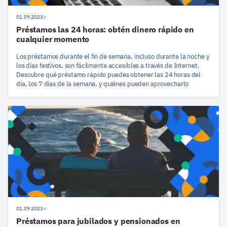
01.09.2023 r
Préstamos las 24 horas: obtén dinero rápido en
cualquier momento
Los préstamos durante el fin de semana, incluso durante la noche y
los días festivos, son fácilmente accesibles a través de Internet.
Descubre qué préstamo rápido puedes obtener las 24 horas del
día, los 7 días de la semana, y quiénes pueden aprovecharlo
01.09.2023 r
Préstamos para jubilados y pensionados en