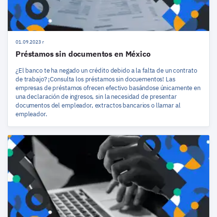
01.09.2023 r
Préstamos sin documentos en México
¿El banco te ha negado un crédito debido a la falta de un contrato
de trabajo? ¡Consulta los préstamos sin docuementos! Las
empresas de préstamos ofrecen efectivo basándose únicamente en
una declaración de ingresos, sin la necesidad de presentar
documentos del empleador, extractos bancarios o llamar al
empleador.